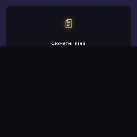
📄
Сюжетні лінії
Сюжетні пригоди, де ваші рішення мають реальні
наслідки для навколишнього світу.
🔥
Створено з пристрастю
Жодних корпоративних вказівок. Кожен піксель,
рядок коду та рівень — робота одного творця.